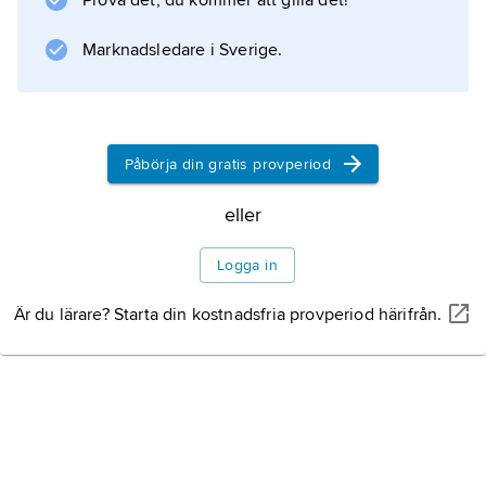
Prova det, du kommer att gilla det!
ögon. De flesta arterna utnyttjas som mat- och
sportfisk.
Marknadsledare i Sverige.
Information om artikeln
Påbörja din gratis provperiod
eller
Logga in
Är du lärare? Starta din kostnadsfria provperiod härifrån.