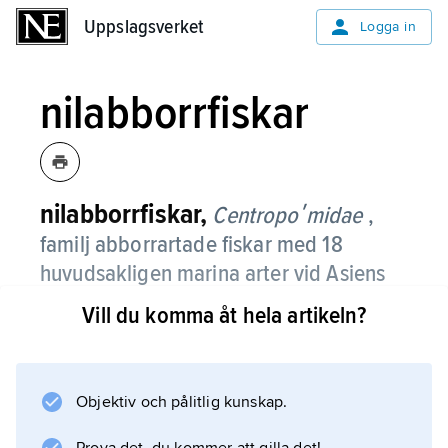
Uppslagsverket
Uppslagsverket
Logga in
nilabborrfiskar
nilabborrfiskar,
Centropoʹmidae
,
familj abborrartade fiskar med 18
huvudsakligen marina arter vid Asiens
och Amerikas tropiska kuster; sju arter,
Vill du komma åt hela artikeln?
bl.a. nilabborre, lever i sötvatten i
Afrika.
Objektiv och pålitlig kunskap.
De blir 30–200 cm långa och är kraftigt
byggda rovfiskar med stor mun och stora