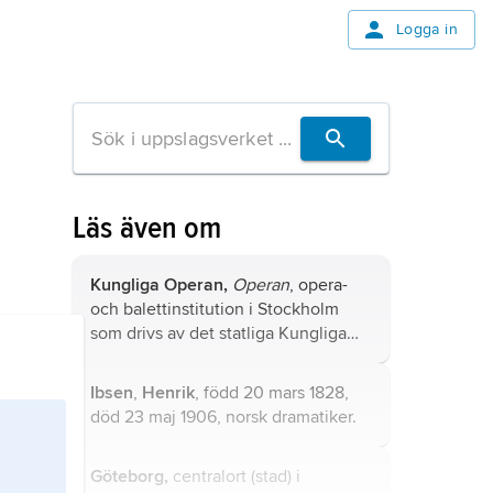
Logga in
Läs även om
Kungliga Operan,
Operan
, opera-
och balettinstitution i Stockholm
som drivs av det statliga Kungliga
Operan AB; för Kungliga Operans
officiella namn genom åren, se
Ibsen
,
Henrik
, född 20 mars 1828,
tabell.
död 23 maj 1906, norsk dramatiker.
Göteborg,
centralort (stad) i