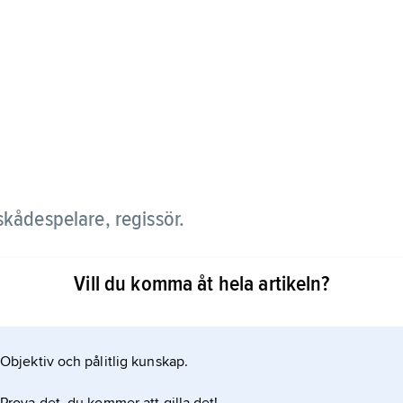
kådespelare, regissör.
Labiches komedi ”Herr Perrichons resa” och
Vill du komma åt hela artikeln?
 till sin död, 1898–1904 som dess chef. Han var en
i det komiska facket; en paradroll var titelrollen i
historiska studier, som omfattare tiden fram
Objektiv och pålitlig kunskap.