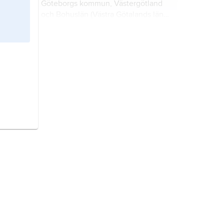
Göteborgs kommun, Västergötland
och Bohuslän (Västra Götalands län);
674 529 invånare (2024).
opera
, drama där texten helt eller
delvis sjungs till instrumentalt
ackompanjemang.
Danmark,
stat i Nordeuropa.
Norge,
stat i Nordeuropa.
Japan,
stat i östra Asien.
Italien,
stat i södra Europa.
Spanien,
stat i sydvästra Europa.