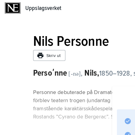
Uppslagsverket
Uppslagsverket
Nils Personne
Skriv ut
Persoʹnne
Nils,
,
1850–1928, s
[-nə]
Personne debuterade på Dramaten 1876 i 
förblev teatern trogen (undantag 1904–07)
framstående karaktärsskådespelare, särskilt 
Rostands ”Cyrano de Bergerac”. Sina teater