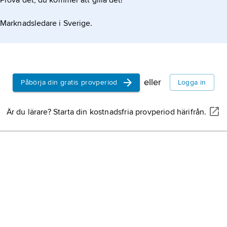
Prova det, du kommer att gilla det!
Marknadsledare i Sverige.
eller
Påbörja din gratis provperiod
Logga in
Är du lärare? Starta din kostnadsfria provperiod härifrån.