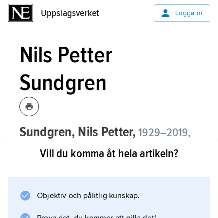
Uppslagsverket
Uppslagsverket
Logga in
Nils Petter
Sundgren
Sundgren, Nils Petter,
1929–2019,
kulturjournalist och filmkritiker,
Vill du komma åt hela artikeln?
professors namn 2006.
Nils Petter Sundgren ledde Sveriges Radios
filmkrönika i TV 1963–91 och var filmchef vid
Objektiv och pålitlig kunskap.
TV 2 1969–87. Han var även kulturskribent i