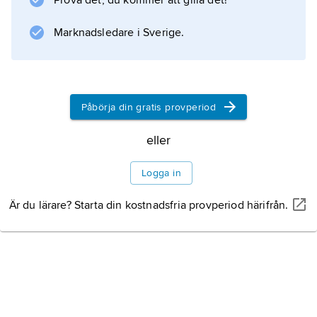
Prova det, du kommer att gilla det!
bland annat Expressen (1968–78) och
kolumnist i tidningar som Månadsjournalen.
Marknadsledare i Sverige.
Information om artikeln
Påbörja din gratis provperiod
eller
Logga in
Är du lärare? Starta din kostnadsfria provperiod härifrån.