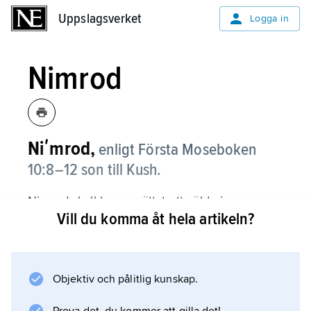
Uppslagsverket
Uppslagsverket
Logga in
Nimrod
Niʹmrod,
enligt Första Moseboken
10:8–12 son till Kush.
Nimrod skall ha upprättat ett välde i
Vill du komma åt hela artikeln?
Mesopotamien och varit ”en väldig jägare
inför Herren”. Bakom Nimrod döljer sig
möjligen krigs- och jaktguden Ninurta.
Objektiv och pålitlig kunskap.