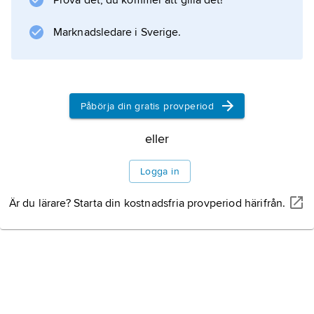
Prova det, du kommer att gilla det!
Information om artikeln
Marknadsledare i Sverige.
Påbörja din gratis provperiod
eller
Logga in
Är du lärare? Starta din kostnadsfria provperiod härifrån.