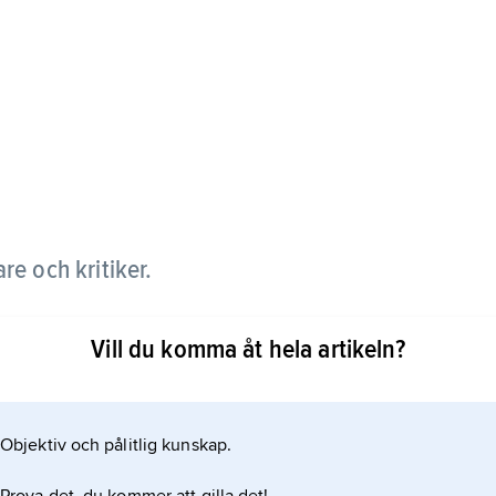
are och kritiker.
Vill du komma åt hela artikeln?
n kvinna förvandlas till något förfärligt. Den
Objektiv och pålitlig kunskap.
 om ofrivillig barnlöshet. De utgavs i en