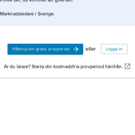
Prova det, du kommer att gilla det!
Marknadsledare i Sverige.
eller
Påbörja din gratis provperiod
Logga in
Är du lärare? Starta din kostnadsfria provperiod härifrån.