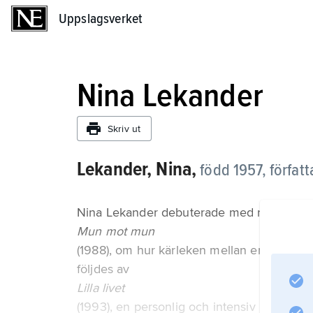
Uppslagsverket
Uppslagsverket
Nina Lekander
Skriv ut
Lekander, Nina,
född 1957, författ
Nina Lekander debuterade med romanen
Mun mot mun
(1988), om hur kärleken mellan en man och e
följdes av
Lilla livet
(1993), en personlig och intensiv berättelse