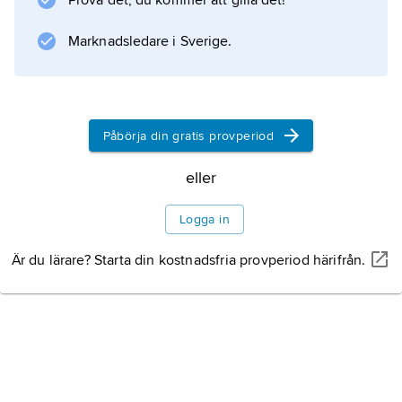
Prova det, du kommer att gilla det!
och ägnade sig efter karriären åt PR-uppdrag
och film.
Marknadsledare i Sverige.
Information om artikeln
Påbörja din gratis provperiod
eller
Logga in
Är du lärare? Starta din kostnadsfria provperiod härifrån.