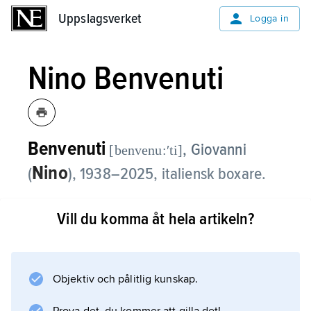
Uppslagsverket
Uppslagsverket
Logga in
Nino Benvenuti
Benvenuti
, Giovanni
[benvenu:ʹti]
Nino
(
),
1938–2025, italiensk boxare.
Nino Benvenuti tog OS-guld i weltervikt i Rom
Vill du komma åt hela artikeln?
1960 och höll som professionell
världsmästartiteln i lätt mellanvikt 1965–66,
var Europamästare i mellanvikt 1965–67 samt
världsmästare i samma klass 1967 och 1968–
Objektiv och pålitlig kunskap.
70. Han anses som sitt lands störste boxare