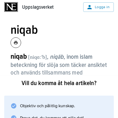
Uppslagsverket
Uppslagsverket
Logga in
niqab
niqab
,
niqāb
,
inom islam
[niqɑ:ʹb]
beteckning för slöja som täcker ansiktet
och används tillsammans med
huvudduk (se
hijab
).
Vill du komma åt hela artikeln?
Niqab finns i olika stilar. En del lämnar ögon
och panna synliga medan andra lämnar
enbart en smal springa för ögonen. Det pågår
Objektiv och pålitlig kunskap.
en debatt huruvida ansiktsslöja är påbjudet för