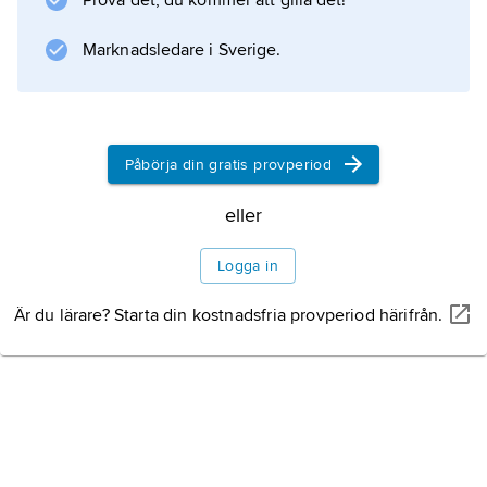
Prova det, du kommer att gilla det!
kvinnor i närvaro av män andra än make och
nära släktingar. Anhängarna av ett sådant
Marknadsledare i Sverige.
påbud menar till exempel att
Påbörja din gratis provperiod
Information om artikeln
eller
Logga in
Är du lärare? Starta din kostnadsfria provperiod härifrån.