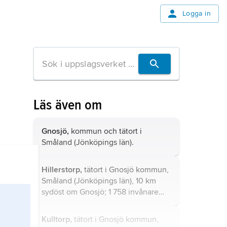
Logga in
Läs även om
Gnosjö,
kommun och tätort i
Småland (Jönköpings län).
Hillerstorp,
tätort i Gnosjö kommun,
Småland (Jönköpings län), 10 km
sydöst om Gnosjö; 1 758 invånare
(2021).
Kulltorp,
tätort i Gnosjö kommun,