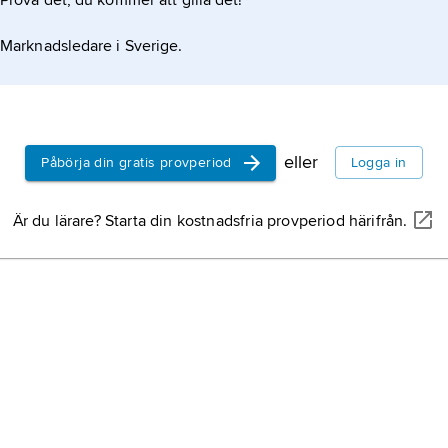
Prova det, du kommer att gilla det!
Marknadsledare i Sverige.
eller
Påbörja din gratis provperiod
Logga in
Är du lärare? Starta din kostnadsfria provperiod härifrån.