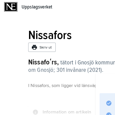
Uppslagsverket
Uppslagsverket
Nissafors
Skriv ut
Nissafoʹrs,
tätort i Gnosjö kommun
om Gnosjö;
301 invånare (2021)
.
I Nissafors, som ligger vid länsväg 151 och N
Information om artikeln