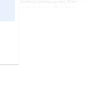
Småland (Jönköpings län), 12 km
söder om Gnosjö; 368 invånare
(2021).
Pauliström,
tätort i Vetlanda
kommun, Småland (Jönköpings län),
25 km nordöst om Vetlanda; 218
invånare (2021).
Törestorp,
tätort i Gnosjö kommun,
Småland (Jönköpings kommun), 10
km sydöst om Gnosjö; 274 invånare
(2021).
Anderstorp,
tätort i Gislaveds
kommun, Småland (Jönköpings län),
35 km nordväst om Värnamo;
5 202 invånare (2021).
Sjunnen,
tätort i Vetlanda kommun,
Småland (Jönköpings län), 6 km
öster om Vetlanda; 421 invånare
(2021).