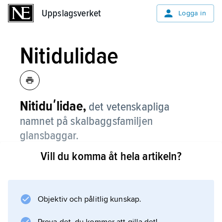
Uppslagsverket
Uppslagsverket
Logga in
Nitidulidae
Nitiduʹlidae,
det vetenskapliga
namnet på skalbaggsfamiljen
glansbaggar.
Vill du komma åt hela artikeln?
Information om artikeln
Objektiv och pålitlig kunskap.