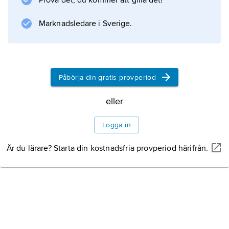
Prova det, du kommer att gilla det!
Marknadsledare i Sverige.
Påbörja din gratis provperiod
eller
Logga in
Är du lärare? Starta din kostnadsfria provperiod härifrån.