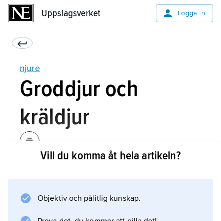
Uppslagsverket
Uppslagsverket
Logga in
njure
Groddjur och
kräldjur
Vill du komma åt hela artikeln?
Groddjur och kräldjur kan producera
hypoosmotisk och isoosmotisk men inte
hyperosmotisk urin. Grodors urin är riklig och
Objektiv och pålitlig kunskap.
hypoosmotisk i sötvatten, där de behöver
göra sig av med vatten som de tar upp genom