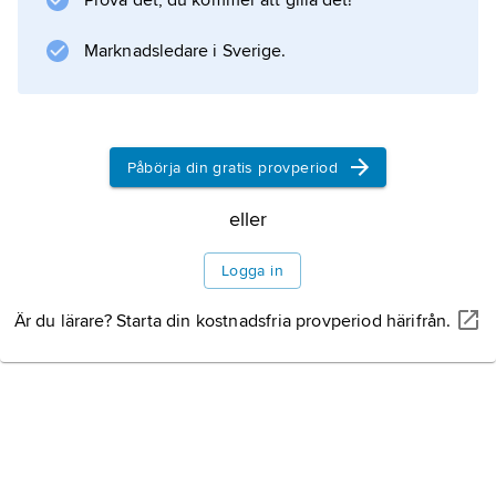
Prova det, du kommer att gilla det!
huden med osmos. Deras urin är sparsam och
Marknadsledare i Sverige.
isoosmotisk på land, där de behöver spara på
vatten
Påbörja din gratis provperiod
Information om artikeln
eller
Logga in
Är du lärare? Starta din kostnadsfria provperiod härifrån.