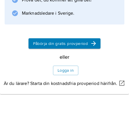
Litteraturanvisning
Prova det, du kommer att gilla det!
Marknadsledare i Sverige.
Information om artikeln
Påbörja din gratis provperiod
eller
Logga in
Är du lärare? Starta din kostnadsfria provperiod härifrån.