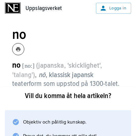
Uppslagsverket
Uppslagsverket
Logga in
no
no
(japanska, 'skicklighet',
[no:]
'talang')
,
nō
, klassisk japansk
teaterform som uppstod på 1300-talet.
Vill du komma åt hela artikeln?
Den uppfördes ursprungligen utomhus på
tillfälligt upprättade spelplatser i
buddhisttempel eller shintohelgedomar vid
religiösa högtider eller skördefester.
Objektiv och pålitlig kunskap.