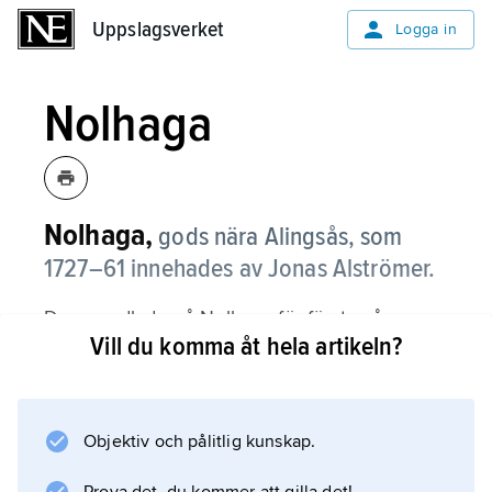
Uppslagsverket
Uppslagsverket
Logga in
Nolhaga
Nolhaga,
gods nära Alingsås, som
1727–61 innehades av Jonas Alströmer.
Denne odlade på Nolhaga för första gången
Vill du komma åt hela artikeln?
potatis i större skala i Sverige, en gröda som i
Västergötland gått under lokalnamnet
noler
. Nolhaga ägs numera av Alingsås kommun.
Objektiv och pålitlig kunskap.