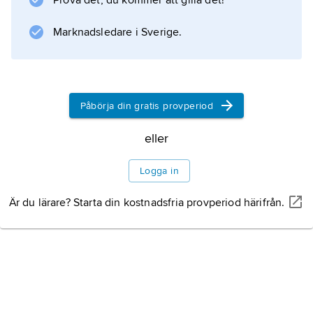
Prova det, du kommer att gilla det!
Marknadsledare i Sverige.
Information om artikeln
Påbörja din gratis provperiod
eller
Logga in
Är du lärare? Starta din kostnadsfria provperiod härifrån.