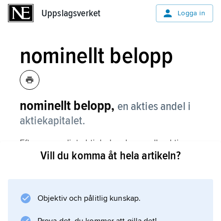
Uppslagsverket
Uppslagsverket
Logga in
nominellt belopp
nominellt belopp,
en akties andel i
aktiekapitalet.
Eftersom enligt aktiebolagslagen alla aktier
Vill du komma åt hela artikeln?
ska lyda på lika belopp, kan man få fram en
akties nominella belopp genom att dividera
aktiekapitalet med antalet aktier.
Objektiv och pålitlig kunskap.