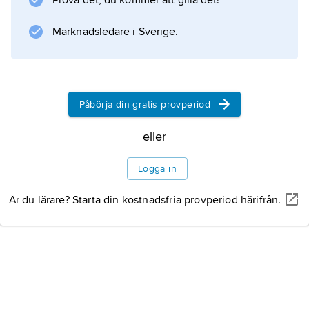
Prova det, du kommer att gilla det!
Information om artikeln
Marknadsledare i Sverige.
Påbörja din gratis provperiod
eller
Logga in
Är du lärare? Starta din kostnadsfria provperiod härifrån.