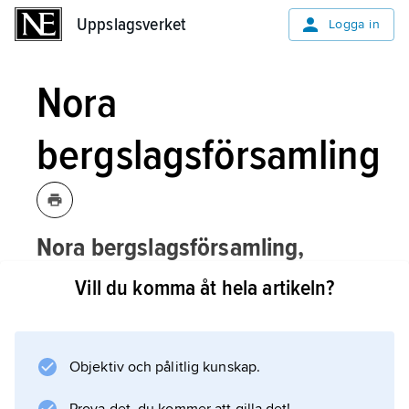
Uppslagsverket
Uppslagsverket
Logga in
Nora
bergslagsförsamling
Nora bergslagsförsamling,
församling i Västerås stift, Nora
Vill du komma åt hela artikeln?
kommun, Västmanland (Örebro län).
Nora bergslagsförsamling bildades 2010
genom sammanslagning av församlingarna
Objektiv och pålitlig kunskap.
Järnboås