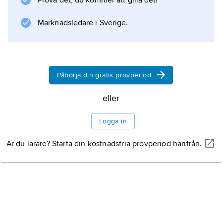
Prova det, du kommer att gilla det!
,
Nora bergsförsamling
Marknadsledare i Sverige.
och
Viker
.
Påbörja din gratis provperiod
eller
Information om artikeln
Logga in
Är du lärare? Starta din kostnadsfria provperiod härifrån.