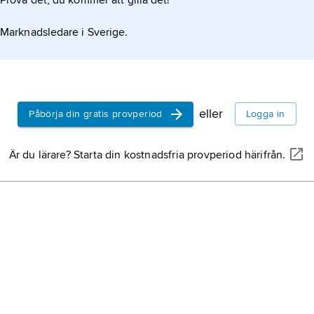
Prova det, du kommer att gilla det!
Marknadsledare i Sverige.
eller
Påbörja din gratis provperiod
Logga in
Är du lärare? Starta din kostnadsfria provperiod härifrån.