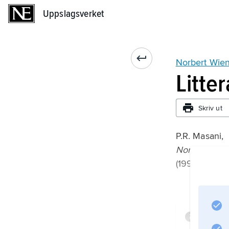
Uppslagsverket
Uppslagsverket
Norbert Wie
Litte
Skriv ut
P.R. Masani,
Norbert Wie
(1990).
Infor