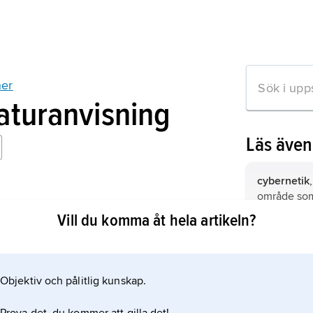
ner
raturanvisning
Läs äve
cybernetik
område som
ner, 1894–1964
matematiska
Vill du komma åt hela artikeln?
system.
Kina,
stat i
Objektiv och pålitlig kunskap.
Storbritann
mation om artikeln