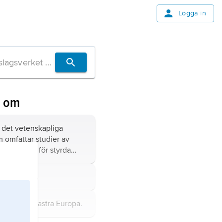
Logga in
n om
, det vetenskapliga
 omfattar studier av
 modeller för styrda
 östra Asien.
ien,
stat i västra Europa.