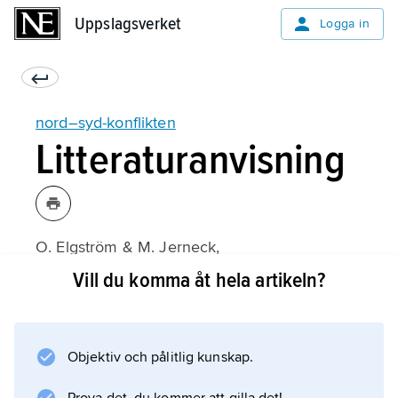
Uppslagsverket
Uppslagsverket
Logga in
nord–syd-konflikten
Litteraturanvisning
O. Elgström & M. Jerneck,
Nord-syd politik
Vill du komma åt hela artikeln?
(1983).
Objektiv och pålitlig kunskap.
Information om artikeln