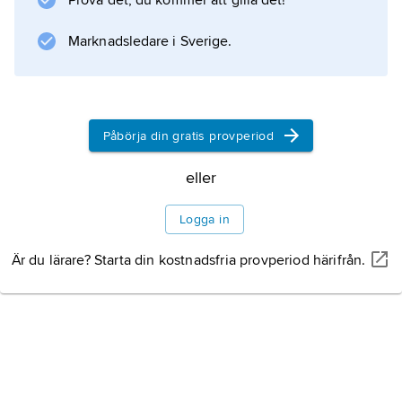
Prova det, du kommer att gilla det!
Marknadsledare i Sverige.
Påbörja din gratis provperiod
eller
Logga in
Är du lärare? Starta din kostnadsfria provperiod härifrån.