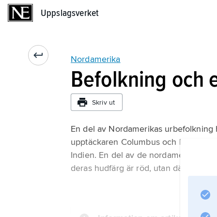
Uppslagsverket
Uppslagsverket
Nordamerika
Befolkning och 
Skriv ut
En del av Nordamerikas urbefolkning h
upptäckaren Columbus och hans omgivn
Indien. En del av de nordamerikanska u
deras hudfärg är röd, utan därför att 