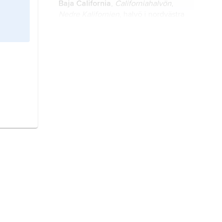
Baja California
,
Californiahalvön
,
Nedre Kalifornien
, halvö i nordvästra
Mexiko.
Jungfruöarna,
Virgin Islands
,
ögrupp i Västindien, belägen öster
om Puerto Rico.
Kalifornien,
California
, förkortat
CA
,
delstat i västra USA, vid Stilla havet.