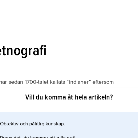
etnografi
ar sedan 1700-talet kallats ”indianer” eftersom
ing trodde sig ha kommit till de östligaste delarna av
Vill du komma åt hela artikeln?
rfolken har även kallats ”rödskinn”, inte därför att
de kustfolk som de första européerna
Objektiv och pålitlig kunskap.