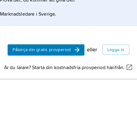
Prova det, du kommer att gilla det!
Marknadsledare i Sverige.
eller
Påbörja din gratis provperiod
Logga in
Är du lärare? Starta din kostnadsfria provperiod härifrån.