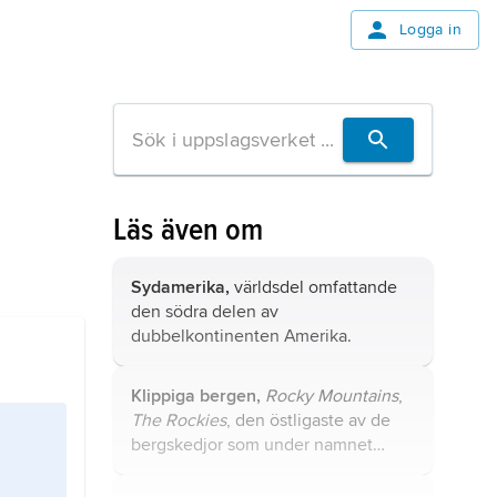
Logga in
Läs även om
Sydamerika,
världsdel omfattande
den södra delen av
dubbelkontinenten Amerika.
Klippiga bergen,
Rocky Mountains
,
The Rockies
, den östligaste av de
bergskedjor som under namnet
Kordiljärerna går genom USA och
Kanada.