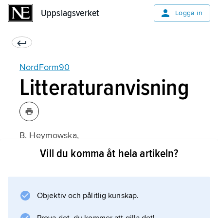
Uppslagsverket
Uppslagsverket
Logga in
NordForm90
Litteraturanvisning
B. Heymowska,
NordForm 90
Vill du komma åt hela artikeln?
(1992).
Objektiv och pålitlig kunskap.
Information om artikeln