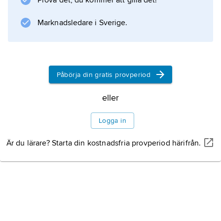
Prova det, du kommer att gilla det!
Marknadsledare i Sverige.
Påbörja din gratis provperiod
eller
Logga in
Är du lärare? Starta din kostnadsfria provperiod härifrån.