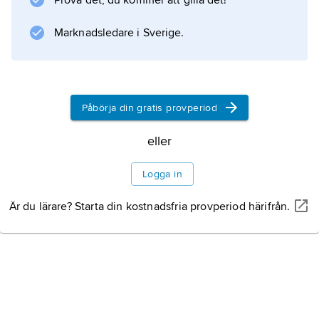
Prova det, du kommer att gilla det!
maj 1921 vann protestanterna, vid denna
tidpunkt 66,5 procent av
Marknadsledare i Sverige.
Fredsavtal och nytt
självstyre
Påbörja din gratis provperiod
eller
Information om artikeln
Logga in
Är du lärare? Starta din kostnadsfria provperiod härifrån.