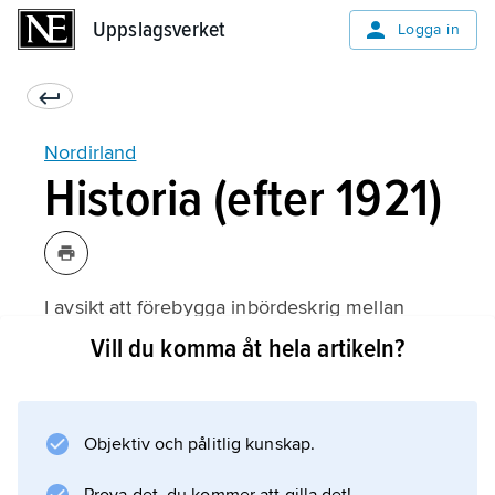
Uppslagsverket
Uppslagsverket
Logga in
Nordirland
Historia (efter 1921)
I avsikt att förebygga inbördeskrig mellan
protestanter och katoliker i Irland beslutade
Vill du komma åt hela artikeln?
det brittiska parlamentet 1920 att dela ön och
ge sex grevskap i norr
home rule
Objektiv och pålitlig kunskap.
(’självstyre’) med egen regering och ett eget
parlament. Vid parlamentsvalen i Nordirland i