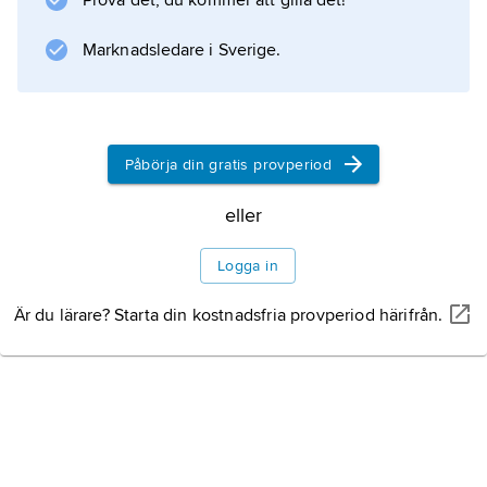
Prova det, du kommer att gilla det!
Storbritannien. Förutom den anglikanska
Church of
Marknadsledare i Sverige.
Information om artikeln
Påbörja din gratis provperiod
eller
Logga in
Är du lärare? Starta din kostnadsfria provperiod härifrån.