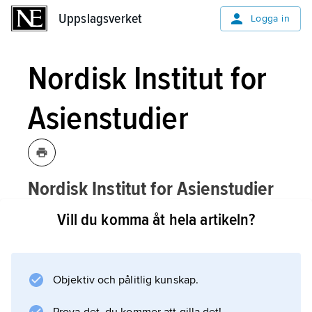
Uppslagsverket
Uppslagsverket
Logga in
Nordisk Institut for
Asienstudier
Nordisk Institut for Asienstudier
ɐ
,
NIAS
,
[nu:
ʹdisk instituʹt fɔ:ɛ:ʹsiənstu:diɔ]
Vill du komma åt hela artikeln?
till 1987
Centralinstitut for Nordisk
Asienforskning
(
CINA
), Köpenhamn,
grundat 1967, är en oberoende
Objektiv och pålitlig kunskap.
forsknings- och