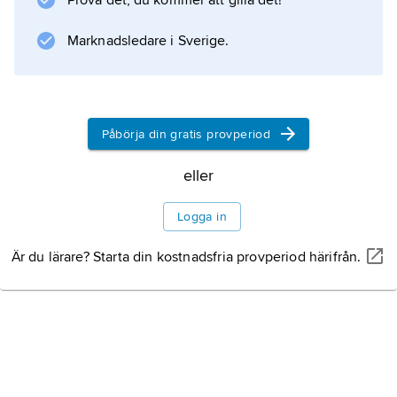
Prova det, du kommer att gilla det!
dokumentationsinstitution under
Nordiska ministerrådet.
Marknadsledare i Sverige.
Tonvikten ligger på humanistisk och
samhällsvetenskaplig forskning om Syd-,
Sydöst- och Östasien.
Påbörja din gratis provperiod
eller
Information om artikeln
Logga in
Är du lärare? Starta din kostnadsfria provperiod härifrån.