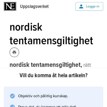
Uppslagsverket
Uppslagsverket
Logga in
nordisk
tentamensgiltighet
nordisk tentamensgiltighet,
rätt
för student som tenterat vid universitet
Vill du komma åt hela artikeln?
eller högskola i Sverige, Danmark,
Norge, Finland eller Island att
tillgodogöra sig godkända resultat i
Objektiv och pålitlig kunskap.
annat nordiskt land.