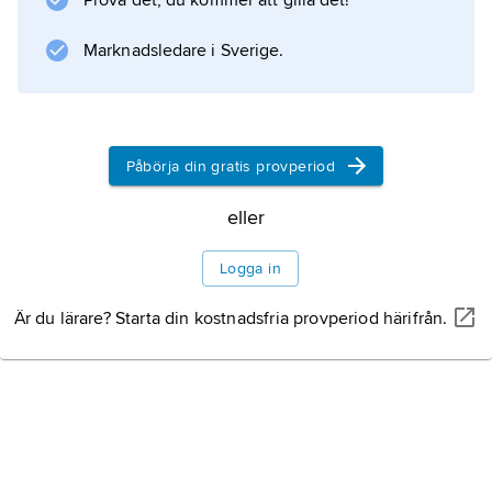
Prova det, du kommer att gilla det!
Marknadsledare i Sverige.
Information om artikeln
Påbörja din gratis provperiod
eller
Logga in
Är du lärare? Starta din kostnadsfria provperiod härifrån.