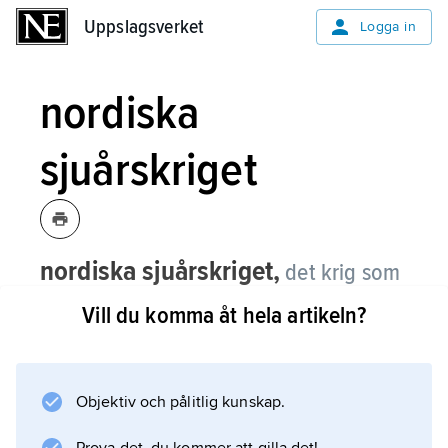
Uppslagsverket
Uppslagsverket
Logga in
nordiska
sjuårskriget
nordiska sjuårskriget,
det krig som
Sverige 1563–70 förde med Danmark
Vill du komma åt hela artikeln?
och Lübeck, understödda av Polen.
Bakom krigsutbrottet låg främst det svenska
engagemanget i Estland i samband med
Objektiv och pålitlig kunskap.
Tyska ordensstatens sönderfall. Detta oroade