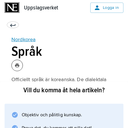
Uppslagsverket
Uppslagsverket
Logga in
Nordkorea
Språk
Officiellt språk är koreanska. De dialektala
skillnaderna mellan Nordkorea och Sydkorea
Vill du komma åt hela artikeln?
är distinkta men innebär inga svårigheter för
ömsesidig förståelse. Även inom
rättstavningen föreligger smärre skillnader. De
Objektiv och pålitlig kunskap.
kinesiska tecknen är i Nordkorea helt
avskaffade. Pyongyangdialekten utgör norm