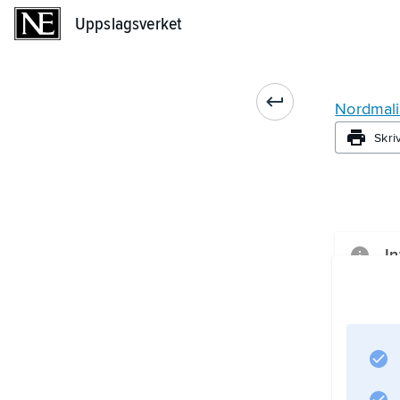
Uppslagsverket
Uppslagsverket
Nordmal
Skri
In