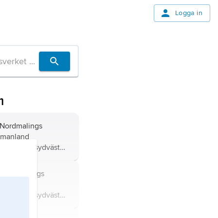
Logga in
m
 i Nordmalings
manland
än), 10 km sydväst
571 invånare (2021).
i Nordmalings
manland
än), 10 km sydväst
 800 invånare