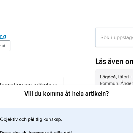
ing
v ut
Läs även o
Lögdeå
, tätort
kommun, Ånger
formation om artikeln
(Västerbottens l
Vill du komma åt hela artikeln?
om Nordmaling; 
Rundvik,
tätort 
kommun, Ånger
(Västerbottens l
Objektiv och pålitlig kunskap.
om Nordmaling;
(2021).