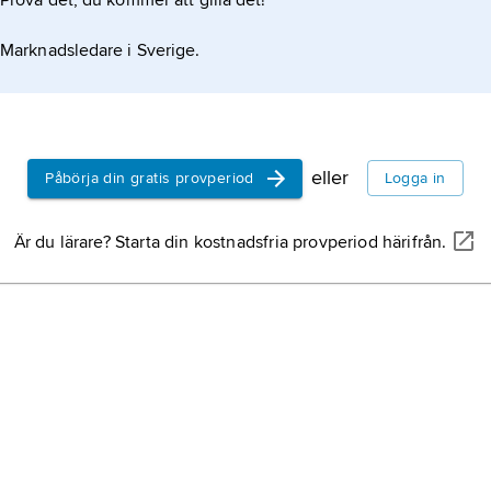
Prova det, du kommer att gilla det!
Nordmaling,
för
Nordmalings k
Marknadsledare i Sverige.
Ångermanland (V
Bjurholm,
kommu
Ångermanland o
(Västerbottens l
eller
Påbörja din gratis provperiod
Logga in
Norsjö,
kommun 
Är du lärare? Starta din kostnadsfria provperiod härifrån.
Västerbotten (Vä
Åsele,
kommun o
Lappland (Väste
Dorotea,
tätort 
kommun i Lapp
och Jämtland (V