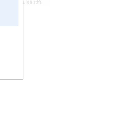
samling i Luleå stift,
ommun,
ästerbottens län).
n och tätort i
ch Västerbotten
än).
och tätort i
sterbottens län).
ch tätort i
rbottens län).
i Lappland och
land, Ångermanland
ästerbottens län).