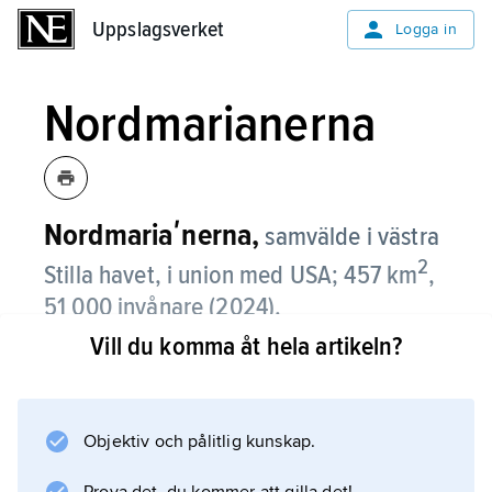
Uppslagsverket
Uppslagsverket
Logga in
Nordmarianerna
Nordmariaʹnerna,
samvälde i västra
2
Stilla havet, i union med USA; 457 km
,
51 000 invånare (2024).
Vill du komma åt hela artikeln?
Nordmarianerna består av 16 av de 17 öarna i
Marianerna (den sjuttonde är Guam). Fem öar
är bebodda; de största är Saipan, Tinian och
Objektiv och pålitlig kunskap.
Rota. Centrum för bebyggelse och
administration är Saipan. Officiellt språk är