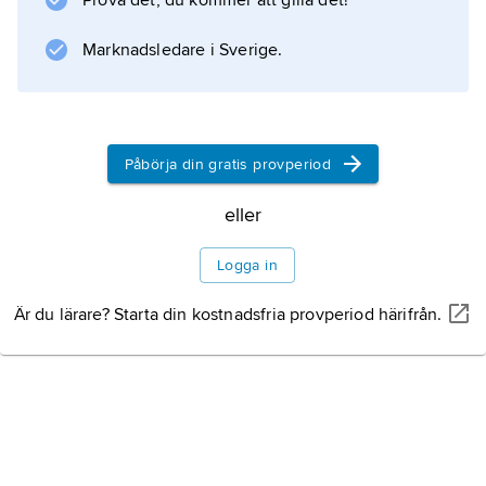
Prova det, du kommer att gilla det!
engelska.
Marknadsledare i Sverige.
Information om artikeln
Påbörja din gratis provperiod
eller
Logga in
Är du lärare? Starta din kostnadsfria provperiod härifrån.