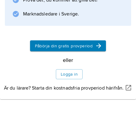
Prova det, du kommer att gilla det!
Marknadsledare i Sverige.
Påbörja din gratis provperiod
eller
Logga in
Är du lärare? Starta din kostnadsfria provperiod härifrån.