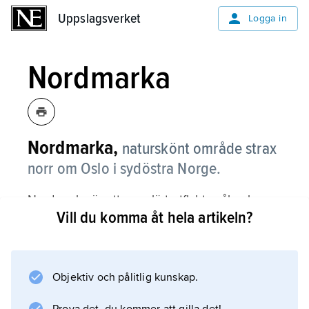
Uppslagsverket
Uppslagsverket
Logga in
Nordmarka
Nordmarka,
naturskönt område strax
norr om Oslo i sydöstra Norge.
Nordmarka är ett populärt utflyktsmål och
Vill du komma åt hela artikeln?
friluftsområde för osloborna. I dess södra del
ligger vintersportanläggningen Holmenkollen.
Objektiv och pålitlig kunskap.
Information om artikeln