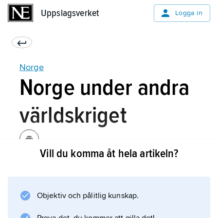
Uppslagsverket
Uppslagsverket
Logga in
Norge
Norge under andra
världskriget
Vill du komma åt hela artikeln?
Vid krigsutbrottet 1939 förklarade sig Norge
neutralt, trots att starka ekonomiska och
ideologiska band förenade landet med
Objektiv och pålitlig kunskap.
Storbritannien. Försvaret var huvudsakligen
dimensionerat för bevakningsuppgifter, då det