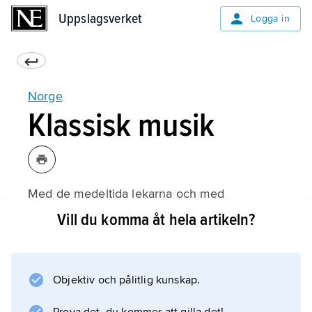
Uppslagsverket
Uppslagsverket
Logga in
Norge
Klassisk musik
Med de medeltida lekarna och med
kyrkomusiken knöts Norge till den europeiska
Vill du komma åt hela artikeln?
kontinenten. Speciell för Norge var
Olavsmusiken
, den liturgi som hängde samman med
Objektiv och pålitlig kunskap.
nationalhelgonet. Under perioden 1380–1814
sammanhängde Norges musikkultur intimt