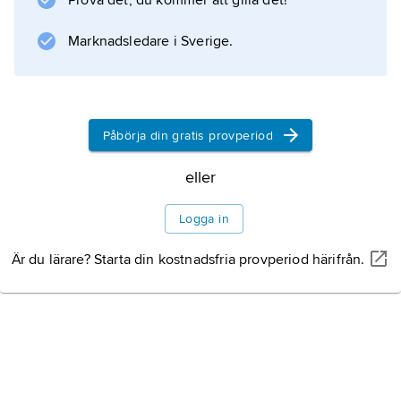
Prova det, du kommer att gilla det!
med Danmarks. Norska musiker tjänstgjorde
ofta i Köpenhamn. De konstmusikaliska
Marknadsledare i Sverige.
inslagen i Norge var få; hovliv och
Påbörja din gratis provperiod
Information om artikeln
eller
Logga in
Är du lärare? Starta din kostnadsfria provperiod härifrån.