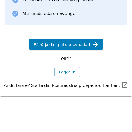
Prova det, du kommer att gilla det!
Marknadsledare i Sverige.
Information om artikeln
Påbörja din gratis provperiod
eller
Logga in
Är du lärare? Starta din kostnadsfria provperiod härifrån.