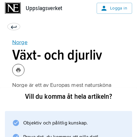
Uppslagsverket
Uppslagsverket
Logga in
Norge
Växt- och djurliv
Norge är ett av Europas mest natursköna
länder med fjordar, fjäll, sjöar, skogar,
Vill du komma åt hela artikeln?
glaciärer, öar och en lång, dramatisk kust.
Landet domineras av skandinaviska
fjällkedjan
Objektiv och pålitlig kunskap.
(Skanderna) med sina utposter mot Atlanten i
väster och Norra Ishavet i norr.