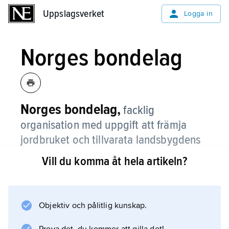
Uppslagsverket
Uppslagsverket
Logga in
Norges bondelag
Norges bondelag,
facklig
organisation med uppgift att främja
jordbruket och tillvarata landsbygdens
intressen, grundad 1896 som Norsk
Vill du komma åt hela artikeln?
Landsmandsforbund, nuvarande namn
sedan 1922.
Objektiv och pålitlig kunskap.
Norges bondelag förhandlar med staten om
jordbruksavtal och samarbetar därvid intimt