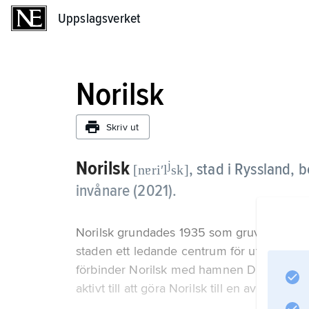
Uppslagsverket
Uppslagsverket
Norilsk
Skriv ut
Norilsk
j
,
stad i Ryssland, b
[nɐriʹl
sk]
invånare (2021).
Norilsk grundades 1935 som gruvort med i
staden ett ledande centrum för utvinning a
förbinder Norilsk med hamnen Dudinka vid 
aktivt till att göra Norilsk till en av de me