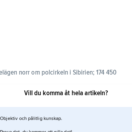
elägen norr om polcirkeln i Sibirien; 174 450
Vill du komma åt hela artikeln?
 huvudsak tvångsrekryterad arbetskraft. Numera är
v bland annat nickel, kobolt och platina. En järnväg
Jenisej. Stadens metallurgiska smältverk bidrar
Objektiv och pålitlig kunskap.
st förorenade städerna