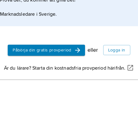
Prova det, du kommer att gilla det!
Marknadsledare i Sverige.
eller
Påbörja din gratis provperiod
Logga in
Är du lärare? Starta din kostnadsfria provperiod härifrån.