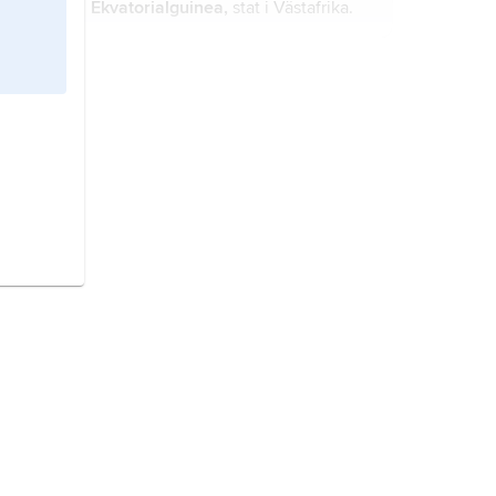
Ekvatorialguinea,
stat i Västafrika.
Asien,
jordens största och
folkrikaste världsdel, vilken upptar
4/5 av kontinenten Eurasien.
Vietnam,
stat i Sydöstasien.
Sydkorea,
stat i Östasien.
Malta,
stat i mellersta Medelhavet,
belägen cirka 90 km söder om
Sicilien.
Kosovo
, albanska
Kosova
, land på
Balkanhalvön.
Ryssland,
Ryska federationen
, stat i