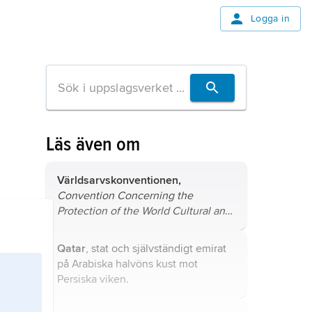
Logga in
Läs även om
Världsarvskonventionen,
Convention Concerning the
Protection of the World Cultural and
Natural Heritage
, oftast kallad
World
Heritage Convention
, internationell
Qatar
, stat och självständigt emirat
överenskommelse om skydd för
på Arabiska halvöns kust mot
världens kultur- och naturarv,
Persiska viken.
antagen av UNESCO:s
generalförsamling i Paris 1972.