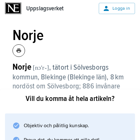
Uppslagsverket
Uppslagsverket
Logga in
Norje
Norje
,
tätort i Sölvesborgs
[nɔʹr-]
kommun, Blekinge (Blekinge län), 8 km
nordöst om Sölvesborg;
886 invånare
(2021)
.
Vill du komma åt hela artikeln?
Norje, som ligger vid Pukaviken,
genomkorsas av Europaväg 22. Orten ligger i
en jordbruksbygd med omfattande
Objektiv och pålitlig kunskap.
djurhållning. I Norje finns ett stort antal