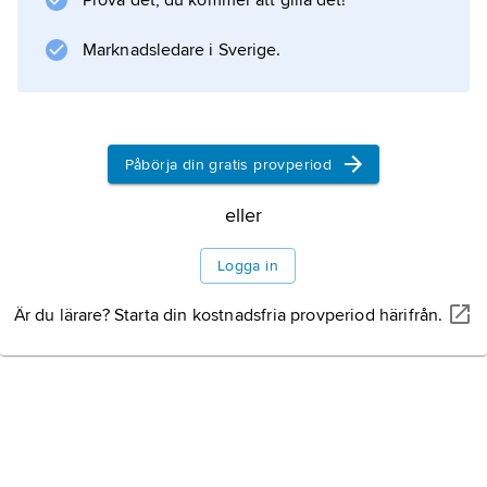
Prova det, du kommer att gilla det!
sommarbostäder.
Marknadsledare i Sverige.
Information om artikeln
Påbörja din gratis provperiod
eller
Logga in
Är du lärare? Starta din kostnadsfria provperiod härifrån.