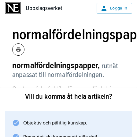
Uppslagsverket
Uppslagsverket
Logga in
normalfördelningspa
normalfördelningspapper,
rutnät
anpassat till normalfördelningen.
Om teoretiska fraktiler för normalfördelningen
Vill du komma åt hela artikeln?
plottas mot observerade data på ett sådant
papper kan man grafiskt bedöma om data är
normalfördelade. I så fall förväntas formen på
diagrammet likna en rät linje.
Objektiv och pålitlig kunskap.