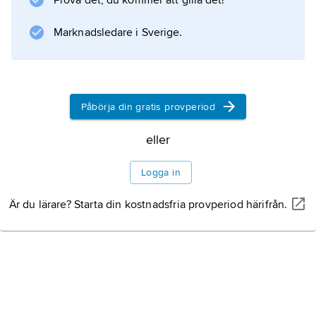
Prova det, du kommer att gilla det!
Marknadsledare i Sverige.
Information om artikeln
Påbörja din gratis provperiod
eller
Logga in
Är du lärare? Starta din kostnadsfria provperiod härifrån.