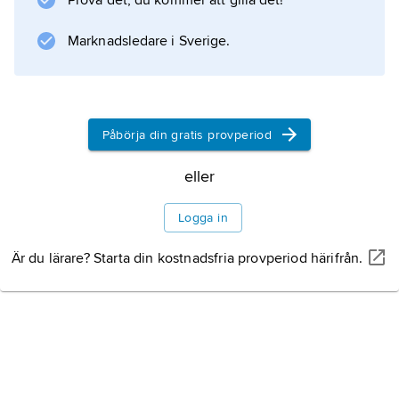
Prova det, du kommer att gilla det!
främsta programpunkter. Det förra uppnåddes
1944, det senare 1962. Far till
Marknadsledare i Sverige.
Michael Manley
.
Påbörja din gratis provperiod
Information om artikeln
eller
Logga in
Är du lärare? Starta din kostnadsfria provperiod härifrån.