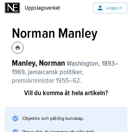
Uppslagsverket
Uppslagsverket
Logga in
Norman Manley
Manley, Norman
Washington,
1893–
1969, jamaicansk politiker,
premiärminister 1955–62.
Vill du komma åt hela artikeln?
Efter akademiska studier i Oxford var Manley
verksam som advokat i Jamaica. Han
grundade 1938 landets första politiska parti,
People’s National Party
Objektiv och pålitlig kunskap.
, med allmän rösträtt och självständighet som