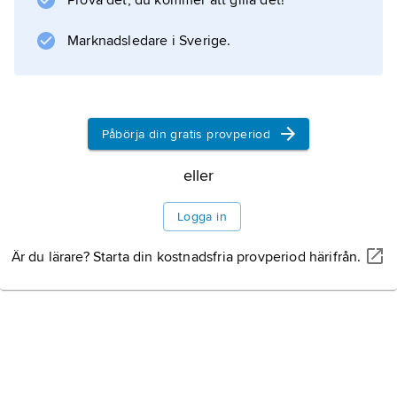
Prova det, du kommer att gilla det!
Se även
grammatik
Marknadsledare i Sverige.
(Tillämpad grammatik).
Påbörja din gratis provperiod
Information om artikeln
eller
Logga in
Är du lärare? Starta din kostnadsfria provperiod härifrån.