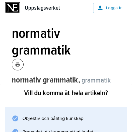
Uppslagsverket
Uppslagsverket
Logga in
normativ
grammatik
normativ grammatik,
grammatik
som ger reglerna för standardspråket,
Vill du komma åt hela artikeln?
särskilt i de avseenden där detta i sin
skrivna form avviker från talspråket med
dess dialektala, vardagliga eller föga
Objektiv och pålitlig kunskap.
etablerade varianter.