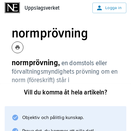
Uppslagsverket
Uppslagsverket
Logga in
normprövning
normprövning,
en domstols eller
förvaltningsmyndighets prövning om en
norm (föreskrift) står i
överensstämmelse med grundlag och
Vill du komma åt hela artikeln?
annan överordnad författning och att
det inte begicks något formellt fel när
den beslutades.
Objektiv och pålitlig kunskap.
Sådan prövning ska göras innan domstolen