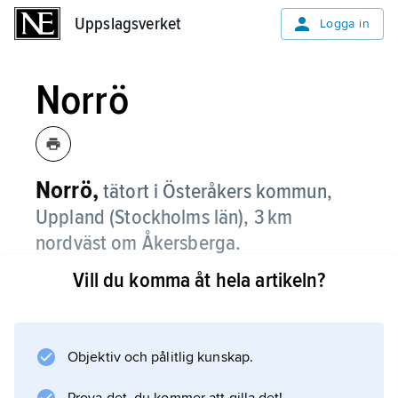
Uppslagsverket
Uppslagsverket
Logga in
Norrö
Norrö,
tätort i Österåkers kommun,
Uppland (Stockholms län), 3 km
nordväst om Åkersberga.
Vill du komma åt hela artikeln?
Norrö ingår i Åkersbergas tätort. Orten, som
ligger vid sjön Garnsvikens sydligaste del,
består av villor samt fritidshus som i växande
utsträckning bebos året runt.
Objektiv och pålitlig kunskap.