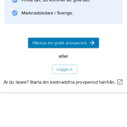
Prova det, du kommer att gilla det!
Marknadsledare i Sverige.
Information om artikeln
Påbörja din gratis provperiod
eller
Logga in
Är du lärare? Starta din kostnadsfria provperiod härifrån.