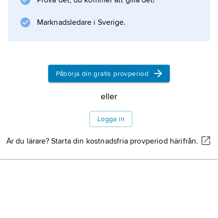
Prova det, du kommer att gilla det!
Marknadsledare i Sverige.
Påbörja din gratis provperiod
eller
Logga in
Är du lärare? Starta din kostnadsfria provperiod härifrån.