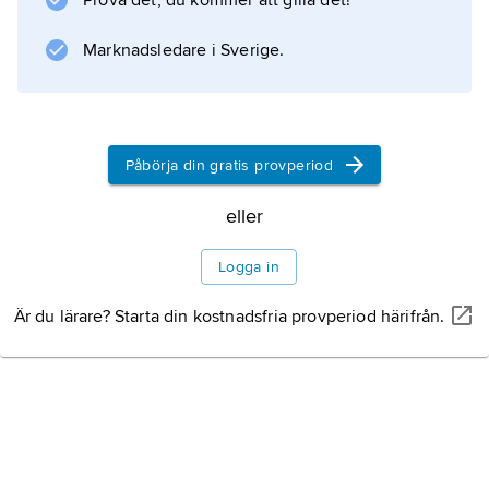
Prova det, du kommer att gilla det!
Marknadsledare i Sverige.
Påbörja din gratis provperiod
eller
Logga in
Är du lärare? Starta din kostnadsfria provperiod härifrån.