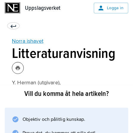
Uppslagsverket
Uppslagsverket
Logga in
Norra ishavet
Litteraturanvisning
Y. Herman (utgivare),
The Arctic Seas
Vill du komma åt hela artikeln?
(1989);
Objektiv och pålitlig kunskap.
Information om artikeln