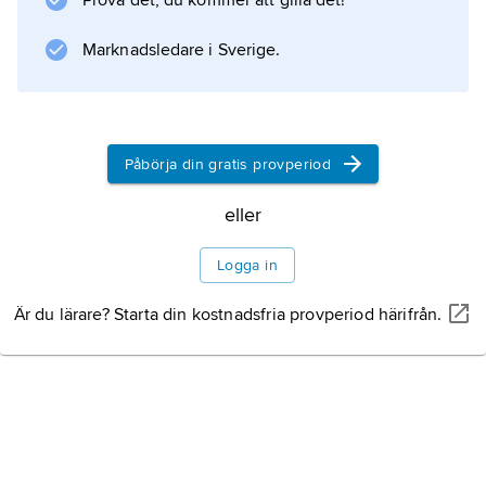
Prova det, du kommer att gilla det!
Hagelberg
.
Marknadsledare i Sverige.
Information om artikeln
Påbörja din gratis provperiod
eller
Logga in
Är du lärare? Starta din kostnadsfria provperiod härifrån.