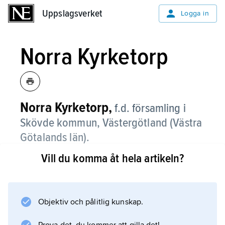
Uppslagsverket
Uppslagsverket
Logga in
Norra Kyrketorp
Norra Kyrketorp,
f.d. församling i
Skövde kommun, Västergötland (Västra
Götalands län).
Vill du komma åt hela artikeln?
Norra Kyrketorp, som sedan 2010 ingår i
församlingen
Skultorp
, omfattade sedan 2002 den tidigare
Objektiv och pålitlig kunskap.
församlingen