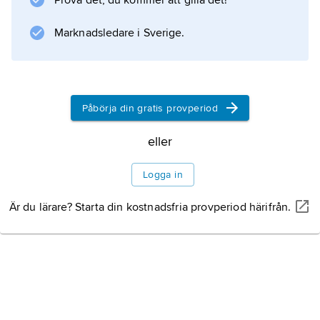
Prova det, du kommer att gilla det!
Information om artikeln
Marknadsledare i Sverige.
Påbörja din gratis provperiod
eller
Logga in
Är du lärare? Starta din kostnadsfria provperiod härifrån.