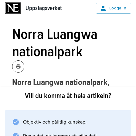
Uppslagsverket
Uppslagsverket
Logga in
Norra Luangwa
nationalpark
Norra Luangwa nationalpark,
nationalpark i östra Zambia; för
Vill du komma åt hela artikeln?
belägenhet se landskarta
Zambia
.
Objektiv och pålitlig kunskap.