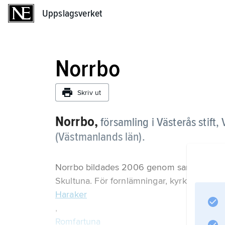
Uppslagsverket
Uppslagsverket
Norrbo
Skriv ut
Norrbo,
församling i Västerås stif
(Västmanlands län).
Norrbo bildades 2006 genom sammanslagn
Skultuna. För fornlämningar, kyrkor och o
Haraker
,
Romfartuna