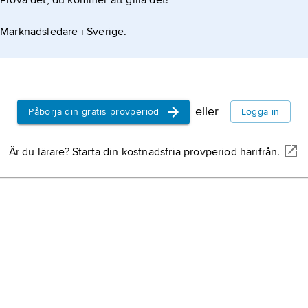
Prova det, du kommer att gilla det!
Marknadsledare i Sverige.
eller
Påbörja din gratis provperiod
Logga in
Är du lärare? Starta din kostnadsfria provperiod härifrån.