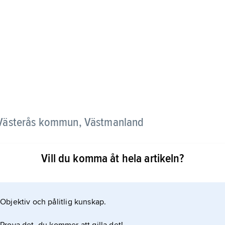
t, Västerås kommun, Västmanland
Vill du komma åt hela artikeln?
ing av församlingarna Haraker, Romfartuna och
rtnamn se
Objektiv och pålitlig kunskap.