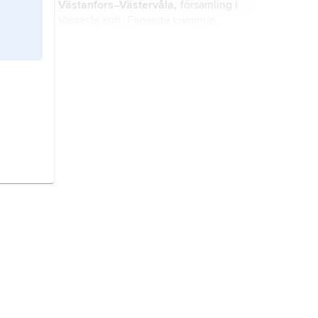
Västanfors–Västervåla,
församling i
Västerås stift, Fagersta kommun,
Västmanland (Västmanlands län).
Skinnskatteberg med Hed och
Gunnilbo,
församling i Västerås stift,
Skinnskattebergs kommun,
Västmanland (Västmanlands län).
Hällefors–Hjulsjö,
församling i
Västerås stift, Hällefors kommun,
Västmanland (Örebro län).
Kungsör,
församling i Västerås stift,
Kungsörs kommun, Södermanland
och Västmanland (Västmanlands
län).
Västerås domkyrkoförsamling,
församling i Västerås stift, Västerås
kommun, Västmanland