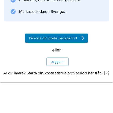
Prova det, du kommer att gilla det!
Marknadsledare i Sverige.
Information om artikeln
Påbörja din gratis provperiod
eller
Logga in
Är du lärare? Starta din kostnadsfria provperiod härifrån.