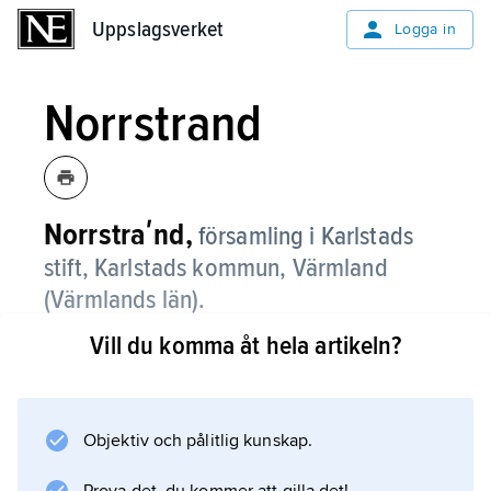
Uppslagsverket
Uppslagsverket
Logga in
Norrstrand
Norrstraʹnd,
församling i Karlstads
stift, Karlstads kommun, Värmland
(Värmlands län).
Vill du komma åt hela artikeln?
Norrstrand bildades 1962 då den bröts ur
Karlstads domkyrkoförsamling. För
fornlämningar se
Karlstad
Objektiv och pålitlig kunskap.
.