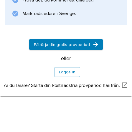
Prova det, du kommer att gilla det!
Marknadsledare i Sverige.
Påbörja din gratis provperiod
eller
Logga in
Är du lärare? Starta din kostnadsfria provperiod härifrån.