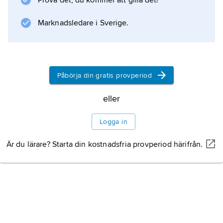
Prova det, du kommer att gilla det!
Marknadsledare i Sverige.
Påbörja din gratis provperiod
eller
Logga in
Är du lärare? Starta din kostnadsfria provperiod härifrån.