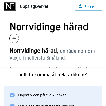
Uppslagsverket
Uppslagsverket
Logga in
Norrvidinge härad
Norrvidinge härad,
område norr om
Växjö i mellersta Småland.
N. är en bergig och skogbevuxen trakt, rik på
Vill du komma åt hela artikeln?
sjöar t.ex. Helgasjön och Innaren. Tinget fanns
i Tjureda, största ort i dag är Rottne.
Objektiv och pålitlig kunskap.
Information om artikeln