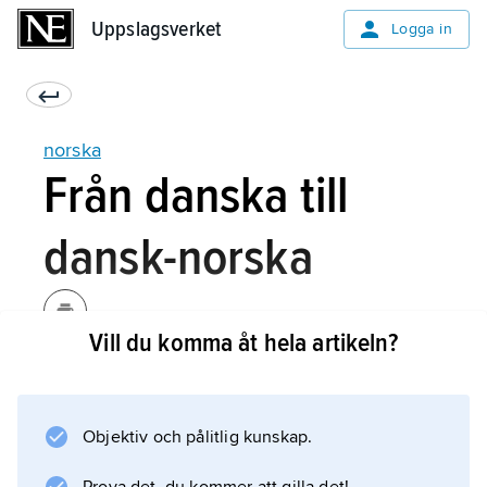
Uppslagsverket
Uppslagsverket
Logga in
norska
Från danska till
dansk-norska
Vill du komma åt hela artikeln?
Knudsen ansåg att skriftspråket i möjligaste
mån skulle avspegla det bildade allmänna
talspråket, vilket enligt hans uppfattning var
Objektiv och pålitlig kunskap.
tämligen likartat i hela landet. Hans
reformprogram omfattade såväl rättskrivning