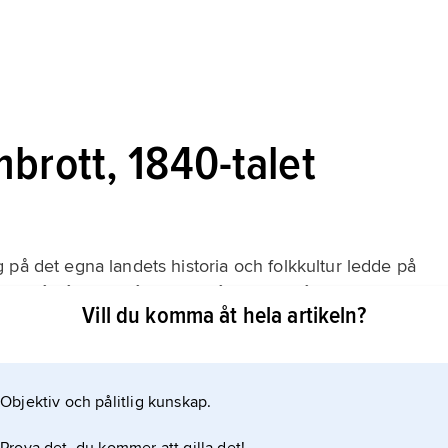
brott, 1840-talet
 på det egna landets historia och folkkultur ledde på
t också på det språkliga området. De två linjer för
Vill du komma åt hela artikeln?
k som utstakats av Wergeland och Munch på 1830-talet
de förespråkare;
Objektiv och pålitlig kunskap.