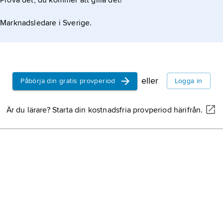
Prova det, du kommer att gilla det!
Marknadsledare i Sverige.
eller
Påbörja din gratis provperiod
Logga in
Är du lärare? Starta din kostnadsfria provperiod härifrån.