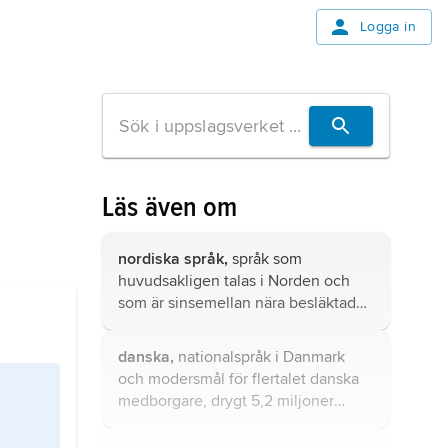
Logga in
Läs även om
nordiska språk,
språk som
huvudsakligen talas i Norden och
som är sinsemellan nära besläktade:
danska, färöiska, isländska, norska
och svenska.
danska,
nationalspråk i Danmark
och modersmål för flertalet danska
medborgare, drygt 5,2 miljoner
(2022).