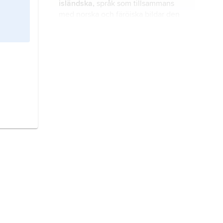
isländska,
språk som tillsammans
med norska och färöiska bildar den
västliga grenen av de nordiska
språken.
polska,
nationalspråk i Polen och
modersmål för flertalet polska
medborgare, totalt drygt 40 miljoner
(2022).
svenska,
huvudspråk i Sverige och
modersmål för flertalet svenska
medborgare.
finska,
nationalspråk i Finland med
totalt 5,3 miljoner modersmålstalare
(2022).
konstgjorda språk,
artificiella språk
,
konstruerade språk
, språk som
medvetet har skapats av en eller