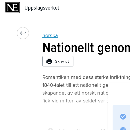
Uppslagsverket
Uppslagsverket
norska
Nationellt genom
Skriv ut
Romantiken med dess starka inriktning
1840-talet till ett nationellt genombrot
skapandet av ett norskt nationalsprå
fick vid mitten av seklet var sin lysan