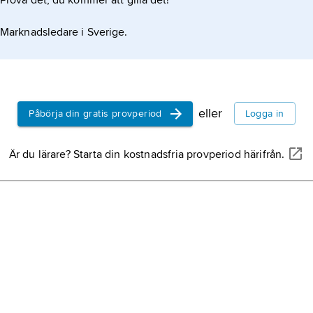
Prova det, du kommer att gilla det!
Marknadsledare i Sverige.
eller
Påbörja din gratis provperiod
Logga in
Är du lärare? Starta din kostnadsfria provperiod härifrån.