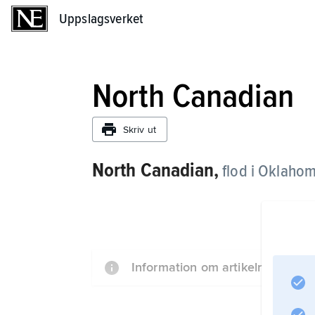
Uppslagsverket
Uppslagsverket
North Canadian
Skriv ut
North Canadian,
flod i Oklahom
Information om artikeln