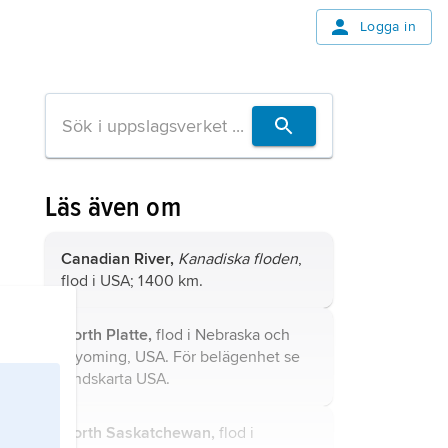
Logga in
Läs även om
Canadian River,
Kanadiska floden
,
flod i USA; 1 400 km.
North Platte,
flod i Nebraska och
Wyoming, USA. För belägenhet se
landskarta
USA
.
North Saskatchewan,
flod i