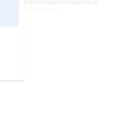
sydvästra Kanada; för belägenhet se
landskarta
Kanada
.
North Point,
udde i Barbados; för
belägenhet se landskarta
Barbados
.
North Island,
ö i Seychellerna; för
belägenhet se landskarta
Seychellerna
.
North Battleford,
stad i södra
Kanada; för belägenhet se
landskarta
Kanada
.
Aliwal North,
stad i mellersta
Sydafrika; för belägenhet se
landskarta
Sydafrika
.