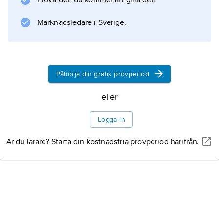
Prova det, du kommer att gilla det!
Marknadsledare i Sverige.
Påbörja din gratis provperiod
eller
Logga in
Är du lärare? Starta din kostnadsfria provperiod härifrån.