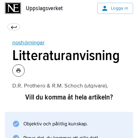
Uppslagsverket
Uppslagsverket
Logga in
noshörningar
Litteraturanvisning
D.R. Prothero & R.M. Schoch (utgivare),
The Evolution of Perissodactyls
Vill du komma åt hela artikeln?
(1989).
Objektiv och pålitlig kunskap.
Information om artikeln